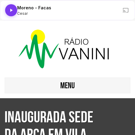
Moreno - Facas
Cesar
MENU
Inaugurada sede
da ARCA em Vila