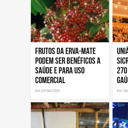
Frutos da Erva-Mate
Uni
podem ser benéficos a
Sic
saúde e para uso
270
comercial
Gaú
Em 07/04/2025
Em 20