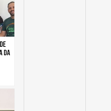
 de
a da