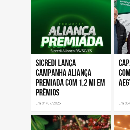
Sicredi lança
Cap
campanha Aliança
com
Premiada com 1,2 mi em
Aeg
prêmios
Em 01/07/2025
Em 05